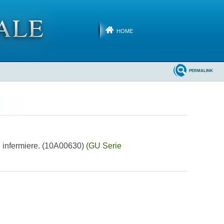
HOME
PERMALINK
 di infermiere. (10A00630)
(GU Serie