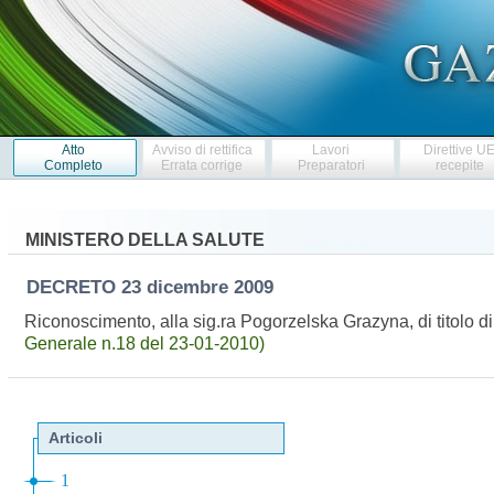
Atto
Avviso di rettifica
Lavori
Direttive U
Completo
Errata corrige
Preparatori
recepite
MINISTERO DELLA SALUTE
DECRETO
23 dicembre 2009
Riconoscimento, alla sig.ra Pogorzelska Grazyna, di titolo di 
Generale n.18 del 23-01-2010)