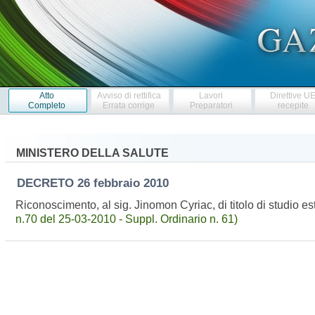
Atto
Avviso di rettifica
Lavori
Direttive U
Completo
Errata corrige
Preparatori
recepite
MINISTERO DELLA SALUTE
DECRETO
26 febbraio 2010
Riconoscimento, al sig. Jinomon Cyriac, di titolo di studio est
n.70 del 25-03-2010 - Suppl. Ordinario n. 61)