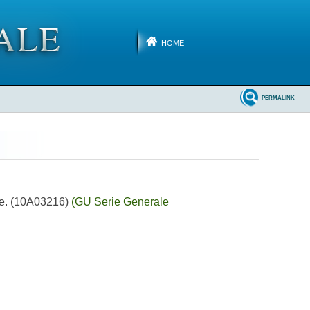
HOME
PERMALINK
iere. (10A03216)
(GU Serie Generale