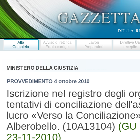
Atto
Avviso di rettifica
Lavori
Direttive U
Completo
Errata corrige
Preparatori
recepite
MINISTERO DELLA GIUSTIZIA
PROVVEDIMENTO
4 ottobre 2010
Iscrizione nel registro degli o
tentativi di conciliazione dell
lucro «Verso la Conciliazion
Alberobello. (10A13104)
(GU 
23-11-2010)