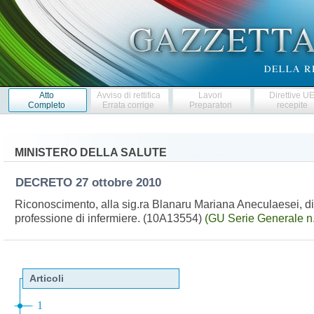
Atto
Avviso di rettifica
Lavori
Direttive U
Completo
Errata corrige
Preparatori
recepite
MINISTERO DELLA SALUTE
DECRETO
27 ottobre 2010
Riconoscimento, alla sig.ra Blanaru Mariana Aneculaesei, di tito
professione di infermiere. (10A13554)
(GU Serie Generale n