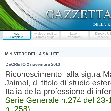
Atto
Avviso di rettifica
Lavori
Direttive U
Completo
Errata corrige
Preparatori
recepite
MINISTERO DELLA SALUTE
DECRETO
2 novembre 2010
Riconoscimento, alla sig.ra
Jaimol, di titolo di studio ester
Italia della professione di in
Serie Generale n.274 del 23-1
n. 258)