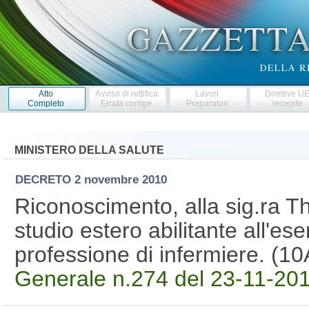
Atto
Avviso di rettifica
Lavori
Direttive U
Completo
Errata corrige
Preparatori
recepite
MINISTERO DELLA SALUTE
DECRETO
2 novembre 2010
Riconoscimento, alla sig.ra Th
studio estero abilitante all'eser
professione di infermiere. (
Generale n.274 del 23-11-2010