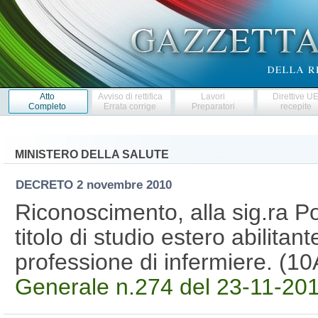
Atto
Avviso di rettifica
Lavori
Direttive U
Completo
Errata corrige
Preparatori
recepite
MINISTERO DELLA SALUTE
DECRETO
2 novembre 2010
Riconoscimento, alla sig.ra P
titolo di studio estero abilitante
professione di infermiere. (
Generale n.274 del 23-11-2010