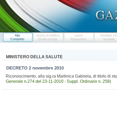
Atto
Avviso di rettifica
Lavori
Direttive U
Completo
Errata corrige
Preparatori
recepite
MINISTERO DELLA SALUTE
DECRETO
2 novembre 2010
Riconoscimento, alla sig.ra Martinica Gabriela, di titolo di st
Generale n.274 del 23-11-2010 - Suppl. Ordinario n. 258)