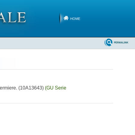
HOME
PERMALINK
 infermiere. (10A13643)
(GU Serie