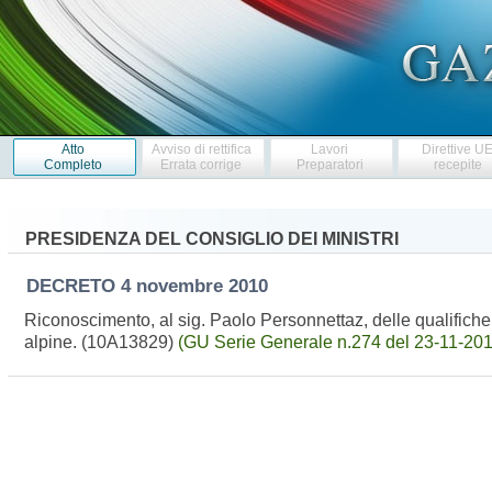
Atto
Avviso di rettifica
Lavori
Direttive U
Completo
Errata corrige
Preparatori
recepite
PRESIDENZA DEL CONSIGLIO DEI MINISTRI
DECRETO
4 novembre 2010
Riconoscimento, al sig. Paolo Personnettaz, delle qualifiche pr
alpine. (10A13829)
(GU Serie Generale n.274 del 23-11-2010