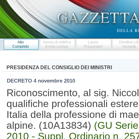
Atto
Avviso di rettifica
Lavori
Direttive U
Completo
Errata corrige
Preparatori
recepite
PRESIDENZA DEL CONSIGLIO DEI MINISTRI
DECRETO
4 novembre 2010
Riconoscimento, al sig. Niccol
qualifiche professionali estere a
Italia della professione di maes
alpine. (10A13834)
(GU Serie
2010 - Suppl. Ordinario n. 25