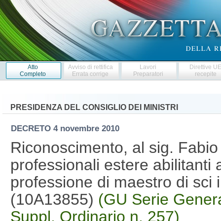
Atto
Avviso di rettifica
Lavori
Direttive U
Completo
Errata corrige
Preparatori
recepite
PRESIDENZA DEL CONSIGLIO DEI MINISTRI
DECRETO
4 novembre 2010
Riconoscimento, al sig. Fabio 
professionali estere abilitanti a
professione di maestro di sci i
(10A13855)
(GU Serie Genera
Suppl. Ordinario n. 257)