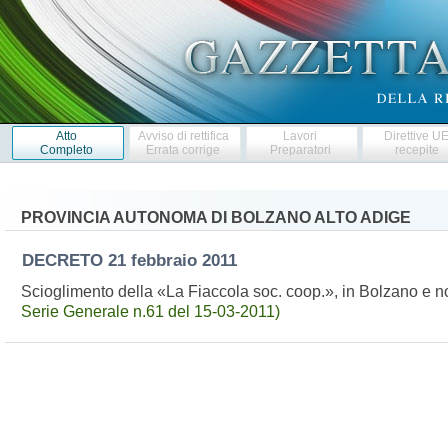
Atto
Avviso di rettifica
Lavori
Direttive U
Completo
Errata corrige
Preparatori
recepite
PROVINCIA AUTONOMA DI BOLZANO ALTO ADIGE
DECRETO
21 febbraio 2011
Scioglimento della «La Fiaccola soc. coop.», in Bolzano e 
Serie Generale n.61 del 15-03-2011)