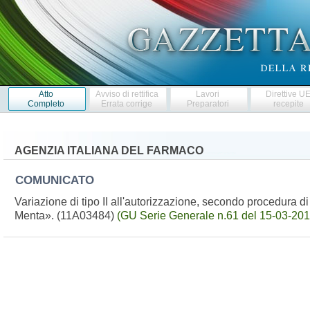
Atto
Avviso di rettifica
Lavori
Direttive U
Completo
Errata corrige
Preparatori
recepite
AGENZIA ITALIANA DEL FARMACO
COMUNICATO
Variazione di tipo II all'autorizzazione, secondo procedura 
Menta». (11A03484)
(GU Serie Generale n.61 del 15-03-201