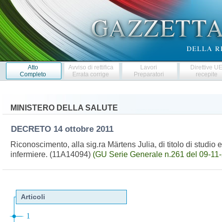
Atto
Avviso di rettifica
Lavori
Direttive U
Completo
Errata corrige
Preparatori
recepite
MINISTERO DELLA SALUTE
DECRETO
14 ottobre 2011
Riconoscimento, alla sig.ra Märtens Julia, di titolo di studio es
infermiere. (11A14094)
(GU Serie Generale n.261 del 09-11