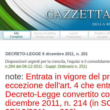
Atto
Avviso di rettifica
Lavori
Direttive U
Completo
Errata corrige
Preparatori
recepite
DECRETO-LEGGE
6 dicembre 2011, n. 201
Disposizioni urgenti per la crescita, l'equita' e il consolida
n.284 del 06-12-2011 - Suppl. Ordinario n. 251)
note:
Entrata in vigore del 
eccezione dell'art. 4 che entr
Decreto-Legge convertito con
dicembre 2011, n. 214 (in SO