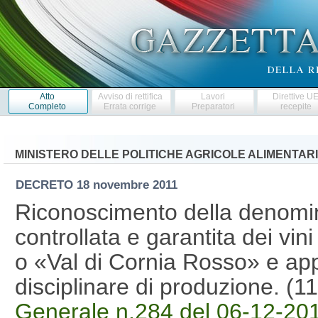
Atto
Avviso di rettifica
Lavori
Direttive U
Completo
Errata corrige
Preparatori
recepite
MINISTERO DELLE POLITICHE AGRICOLE ALIMENTARI
DECRETO
18 novembre 2011
Riconoscimento della denomin
controllata e garantita dei vin
o «Val di Cornia Rosso» e app
disciplinare di produzione. (
Generale n.284 del 06-12-2011