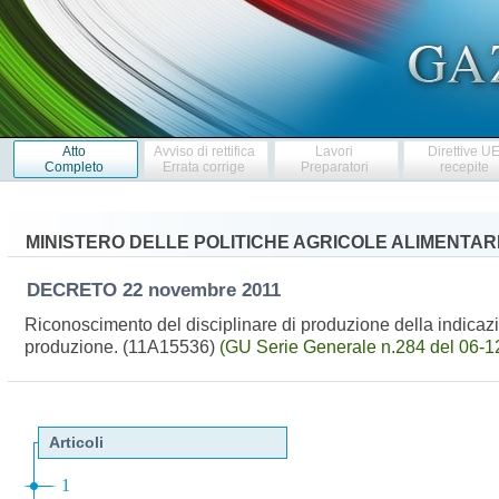
Atto
Avviso di rettifica
Lavori
Direttive U
Completo
Errata corrige
Preparatori
recepite
MINISTERO DELLE POLITICHE AGRICOLE ALIMENTARI
DECRETO
22 novembre 2011
Riconoscimento del disciplinare di produzione della indicazio
produzione. (11A15536)
(GU Serie Generale n.284 del 06-12