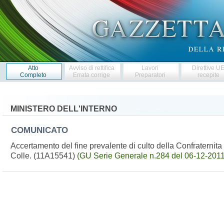
Atto
Avviso di rettifica
Lavori
Direttive U
Completo
Errata corrige
Preparatori
recepite
MINISTERO DELL'INTERNO
COMUNICATO
Accertamento del fine prevalente di culto della Confraternit
Colle. (11A15541)
(GU Serie Generale n.284 del 06-12-2011