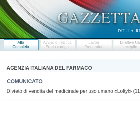
Atto
Avviso di rettifica
Lavori
Direttive U
Completo
Errata corrige
Preparatori
recepite
AGENZIA ITALIANA DEL FARMACO
COMUNICATO
Divieto di vendita del medicinale per uso umano «Loftyl» (