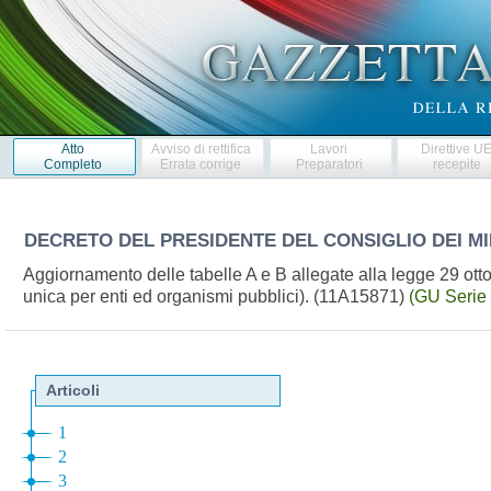
Atto
Avviso di rettifica
Lavori
Direttive U
Completo
Errata corrige
Preparatori
recepite
DECRETO DEL PRESIDENTE DEL CONSIGLIO DEI MI
Aggiornamento delle tabelle A e B allegate alla legge 29 ottob
unica per enti ed organismi pubblici). (11A15871)
(GU Serie 