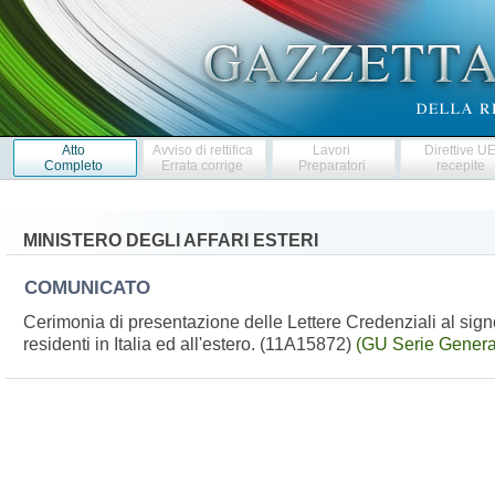
Atto
Avviso di rettifica
Lavori
Direttive U
Completo
Errata corrige
Preparatori
recepite
MINISTERO DEGLI AFFARI ESTERI
COMUNICATO
Cerimonia di presentazione delle Lettere Credenziali al sig
residenti in Italia ed all'estero. (11A15872)
(GU Serie Genera