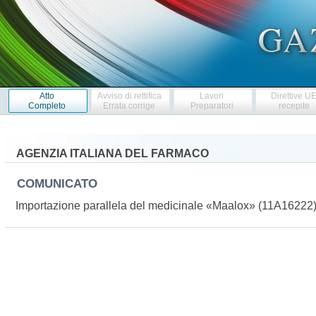
Atto
Avviso di rettifica
Lavori
Direttive U
Completo
Errata corrige
Preparatori
recepite
AGENZIA ITALIANA DEL FARMACO
COMUNICATO
Importazione parallela del medicinale «Maalox» (11A16222