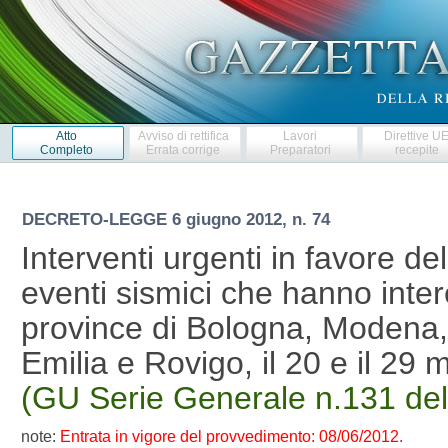
Atto
Avviso di rettifica
Lavori
Direttive U
Completo
Errata corrige
Preparatori
recepite
DECRETO-LEGGE
6 giugno 2012, n. 74
Interventi urgenti in favore de
eventi sismici che hanno interes
province di Bologna, Modena,
Emilia e Rovigo, il 20 e il 2
(GU Serie Generale n.131 de
note:
Entrata in vigore del provvedimento: 08/06/2012.