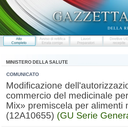
Atto
Avviso di rettifica
Lavori
Direttive U
Completo
Errata corrige
Preparatori
recepite
MINISTERO DELLA SALUTE
COMUNICATO
Modificazione dell'autorizzazi
commercio del medicinale per
Mix» premiscela per alimenti 
(12A10655)
(GU Serie Genera