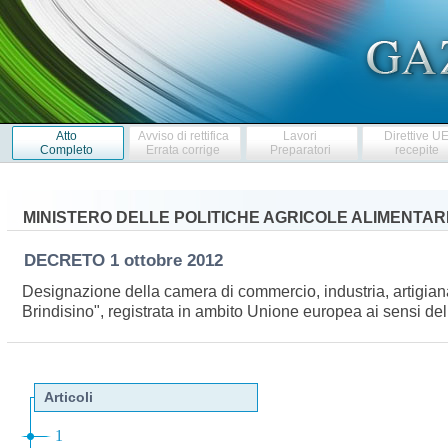
Atto
Avviso di rettifica
Lavori
Direttive U
Completo
Errata corrige
Preparatori
recepite
MINISTERO DELLE POLITICHE AGRICOLE ALIMENTARI
DECRETO
1 ottobre 2012
Designazione della camera di commercio, industria, artigianato
Brindisino", registrata in ambito Unione europea ai sensi d