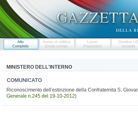
Atto
Avviso di rettifica
Lavori
Direttive U
Completo
Errata corrige
Preparatori
recepite
MINISTERO DELL'INTERNO
COMUNICATO
Riconoscimento dell'estinzione della Confraternita S. Giov
Generale n.245 del 19-10-2012)