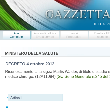
Atto
Avviso di rettifica
Lavori
Direttive U
Completo
Errata corrige
Preparatori
recepite
MINISTERO DELLA SALUTE
DECRETO
4 ottobre 2012
Riconoscimento, alla sig.ra Marlis Walder, di titolo di studio es
medico chirurgo. (12A11084)
(GU Serie Generale n.245 del