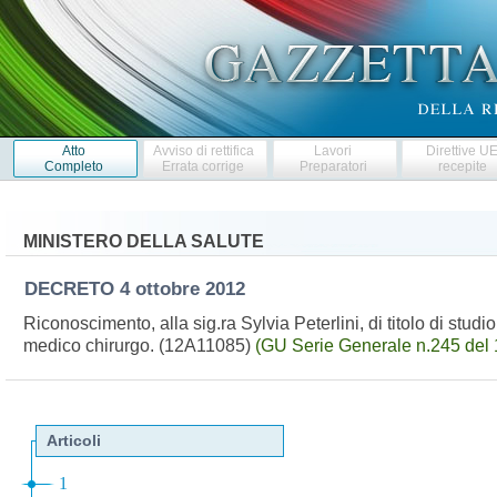
Atto
Avviso di rettifica
Lavori
Direttive U
Completo
Errata corrige
Preparatori
recepite
MINISTERO DELLA SALUTE
DECRETO
4 ottobre 2012
Riconoscimento, alla sig.ra Sylvia Peterlini, di titolo di studio 
medico chirurgo. (12A11085)
(GU Serie Generale n.245 del