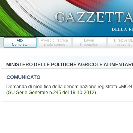
Atto
Avviso di rettifica
Lavori
Direttive U
Completo
Errata corrige
Preparatori
recepite
MINISTERO DELLE POLITICHE AGRICOLE ALIMENTARI
COMUNICATO
Domanda di modifica della denominazione registrata 
(GU Serie Generale n.245 del 19-10-2012)