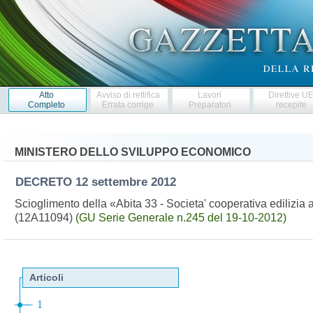
Atto
Avviso di rettifica
Lavori
Direttive U
Completo
Errata corrige
Preparatori
recepite
MINISTERO DELLO SVILUPPO ECONOMICO
DECRETO
12 settembre 2012
Scioglimento della «Abita 33 - Societa' cooperativa edilizia a
(12A11094)
(GU Serie Generale n.245 del 19-10-2012)