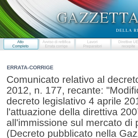
Atto
Avviso di rettifica
Lavori
Direttive U
Completo
Errata corrige
Preparatori
recepite
ERRATA-CORRIGE
Comunicato relativo al decret
2012, n. 177, recante: "Modifi
decreto legislativo 4 aprile 2
l'attuazione della direttiva 20
all'immissione sul mercato di p
(Decreto pubblicato nella Gazze