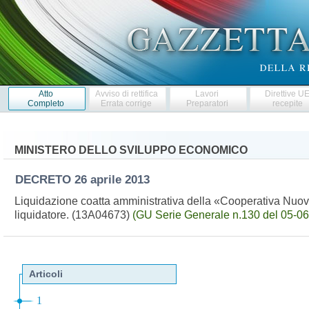
Atto
Avviso di rettifica
Lavori
Direttive U
Completo
Errata corrige
Preparatori
recepite
MINISTERO DELLO SVILUPPO ECONOMICO
DECRETO
26 aprile 2013
Liquidazione coatta amministrativa della «Cooperativa Nuo
liquidatore. (13A04673)
(GU Serie Generale n.130 del 05-0