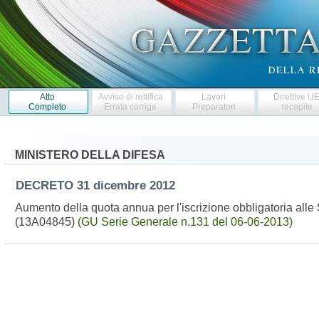
Atto
Avviso di rettifica
Lavori
Direttive U
Completo
Errata corrige
Preparatori
recepite
MINISTERO DELLA DIFESA
DECRETO
31 dicembre 2012
Aumento della quota annua per l'iscrizione obbligatoria alle 
(13A04845)
(GU Serie Generale n.131 del 06-06-2013)