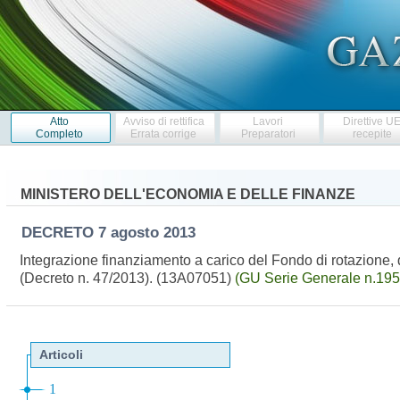
Atto
Avviso di rettifica
Lavori
Direttive U
Completo
Errata corrige
Preparatori
recepite
MINISTERO DELL'ECONOMIA E DELLE FINANZE
DECRETO
7 agosto 2013
Integrazione finanziamento a carico del Fondo di rotazione, d
(Decreto n. 47/2013). (13A07051)
(GU Serie Generale n.195