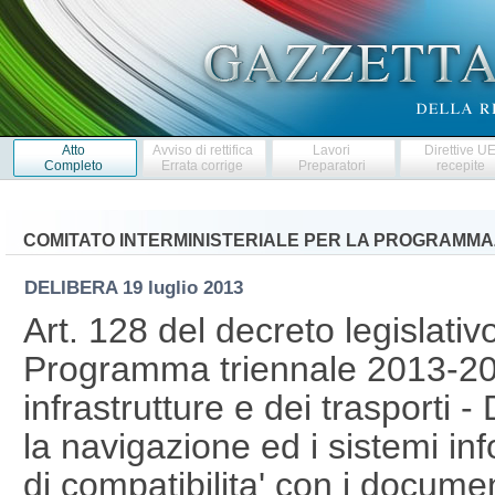
Atto
Avviso di rettifica
Lavori
Direttive U
Completo
Errata corrige
Preparatori
recepite
COMITATO INTERMINISTERIALE PER LA PROGRAMM
DELIBERA
19 luglio 2013
Art. 128 del decreto legislativ
Programma triennale 2013-201
infrastrutture e dei trasporti -
la navigazione ed i sistemi infor
di compatibilita' con i docume