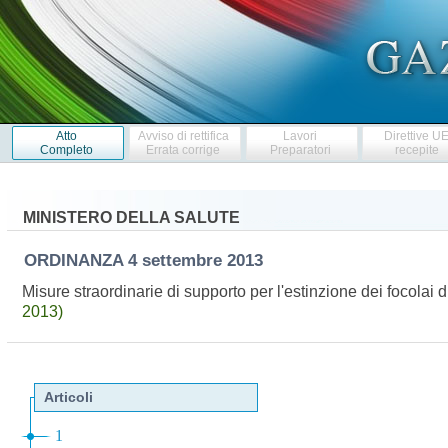
Atto
Avviso di rettifica
Lavori
Direttive U
Completo
Errata corrige
Preparatori
recepite
MINISTERO DELLA SALUTE
ORDINANZA
4 settembre 2013
Misure straordinarie di supporto per l'estinzione dei focola
2013)