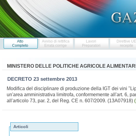
Atto
Avviso di rettifica
Lavori
Direttive U
Completo
Errata corrige
Preparatori
recepite
MINISTERO DELLE POLITICHE AGRICOLE ALIMENTARI
DECRETO
23 settembre 2013
Modifica del disciplinare di produzione della IGT dei vini "Li
un'area amministrativa limitrofa, conformemente all'art. 6, par
all'articolo 73, par. 2, del Reg. CE n. 607/2009. (13A07918)