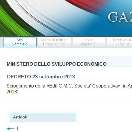
Atto
Avviso di rettifica
Lavori
Direttive U
Completo
Errata corrige
Preparatori
recepite
MINISTERO DELLO SVILUPPO ECONOMICO
DECRETO
23 settembre 2013
Scioglimento della «Edil C.M.C. Societa' Cooperativa», in 
2013)