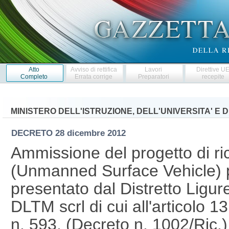
Atto
Avviso di rettifica
Lavori
Direttive U
Completo
Errata corrige
Preparatori
recepite
MINISTERO DELL'ISTRUZIONE, DELL'UNIVERSITA' E 
DECRETO
28 dicembre 2012
Ammissione del progetto di 
(Unmanned Surface Vehicle)
presentato dal Distretto Ligur
DLTM scrl di cui all'articolo 
n. 593. (Decreto n. 1002/Ric