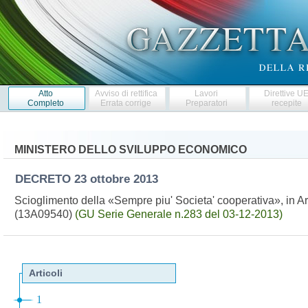
Atto
Avviso di rettifica
Lavori
Direttive U
Completo
Errata corrige
Preparatori
recepite
MINISTERO DELLO SVILUPPO ECONOMICO
DECRETO
23 ottobre 2013
Scioglimento della «Sempre piu' Societa' cooperativa», in 
(13A09540)
(GU Serie Generale n.283 del 03-12-2013)