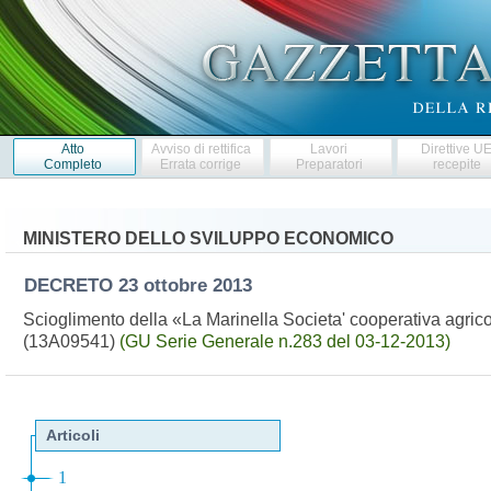
Atto
Avviso di rettifica
Lavori
Direttive U
Completo
Errata corrige
Preparatori
recepite
MINISTERO DELLO SVILUPPO ECONOMICO
DECRETO
23 ottobre 2013
Scioglimento della «La Marinella Societa' cooperativa agrico
(13A09541)
(GU Serie Generale n.283 del 03-12-2013)