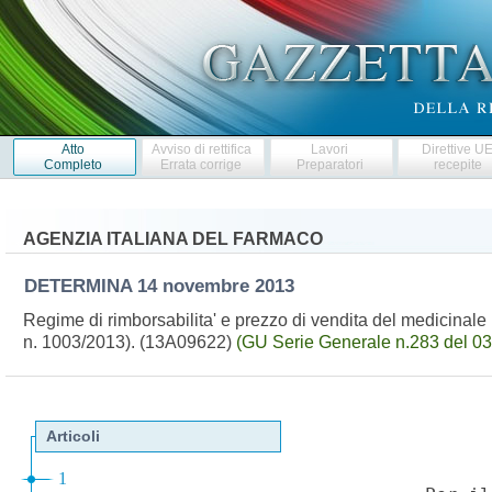
Atto
Avviso di rettifica
Lavori
Direttive U
Completo
Errata corrige
Preparatori
recepite
AGENZIA ITALIANA DEL FARMACO
DETERMINA
14 novembre 2013
Regime di rimborsabilita' e prezzo di vendita del medicinale
n. 1003/2013). (13A09622)
(GU Serie Generale n.283 del 0