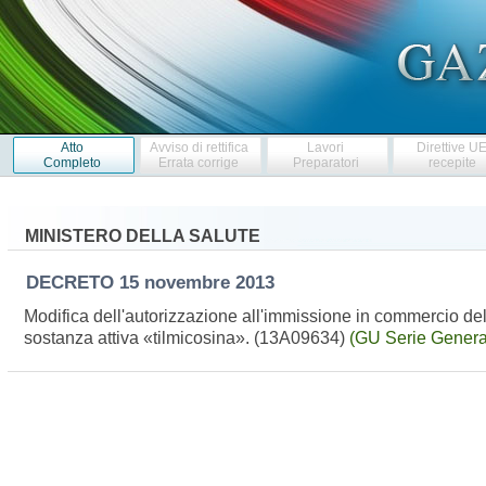
Atto
Avviso di rettifica
Lavori
Direttive U
Completo
Errata corrige
Preparatori
recepite
MINISTERO DELLA SALUTE
DECRETO
15 novembre 2013
Modifica dell'autorizzazione all'immissione in commercio del
sostanza attiva «tilmicosina». (13A09634)
(GU Serie Genera