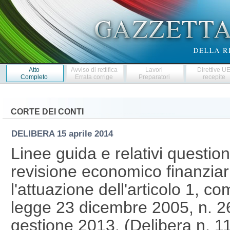
Atto
Avviso di rettifica
Lavori
Direttive U
Completo
Errata corrige
Preparatori
recepite
CORTE DEI CONTI
DELIBERA
15 aprile 2014
Linee guida e relativi questiona
revisione economico finanziaria
l'attuazione dell'articolo 1, c
legge 23 dicembre 2005, n. 2
gestione 2013. (Delibera n.