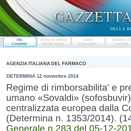
Atto
Avviso di rettifica
Lavori
Direttive U
Completo
Errata corrige
Preparatori
recepite
AGENZIA ITALIANA DEL FARMACO
DETERMINA
12 novembre 2014
Regime di rimborsabilita' e p
umano «Sovaldi» (sofosbuvir)
centralizzata europea dalla 
(Determina n. 1353/2014). (
Generale n.283 del 05-12-20