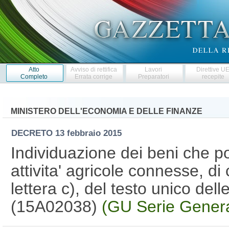
Atto
Avviso di rettifica
Lavori
Direttive U
Completo
Errata corrige
Preparatori
recepite
MINISTERO DELL'ECONOMIA E DELLE FINANZE
DECRETO
13 febbraio 2015
Individuazione dei beni che p
attivita' agricole connesse, di
lettera c), del testo unico dell
(15A02038)
(GU Serie Genera