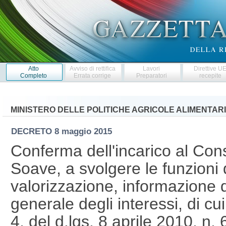
Atto
Avviso di rettifica
Lavori
Direttive U
Completo
Errata corrige
Preparatori
recepite
MINISTERO DELLE POLITICHE AGRICOLE ALIMENTARI
DECRETO
8 maggio 2015
Conferma dell'incarico al Cons
Soave, a svolgere le funzioni 
valorizzazione, informazione
generale degli interessi, di cu
4, del d.lgs. 8 aprile 2010, 