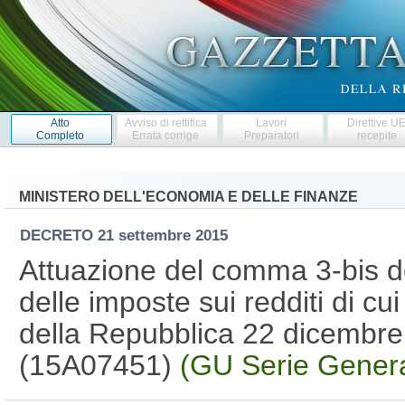
Atto
Avviso di rettifica
Lavori
Direttive U
Completo
Errata corrige
Preparatori
recepite
MINISTERO DELL'ECONOMIA E DELLE FINANZE
DECRETO
21 settembre 2015
Attuazione del comma 3-bis del
delle imposte sui redditi di cu
della Repubblica 22 dicembre
(15A07451)
(GU Serie Genera