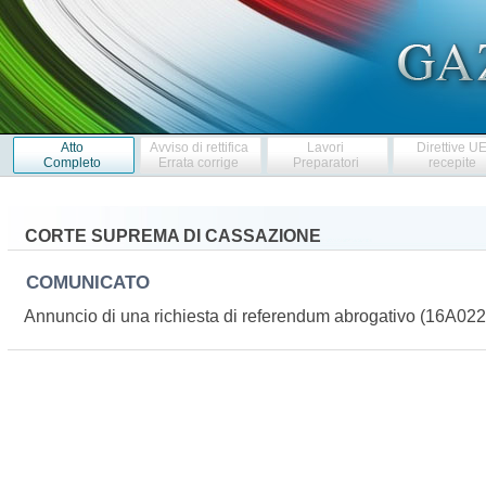
Atto
Avviso di rettifica
Lavori
Direttive U
Completo
Errata corrige
Preparatori
recepite
CORTE SUPREMA DI CASSAZIONE
COMUNICATO
Annuncio di una richiesta di referendum abrogativo (16A02