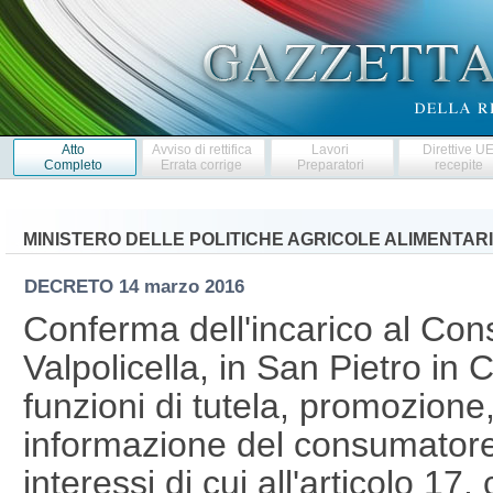
Atto
Avviso di rettifica
Lavori
Direttive U
Completo
Errata corrige
Preparatori
recepite
MINISTERO DELLE POLITICHE AGRICOLE ALIMENTARI
DECRETO
14 marzo 2016
Conferma dell'incarico al Conso
Valpolicella, in San Pietro in 
funzioni di tutela, promozione
informazione del consumatore
interessi di cui all'articolo 1